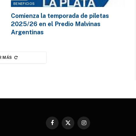
BENEFICIOS
Comienza la temporada de piletas
2025/26 en el Predio Malvinas
Argentinas
R MÁS
Facebook
X
Instagram
(Twitter)