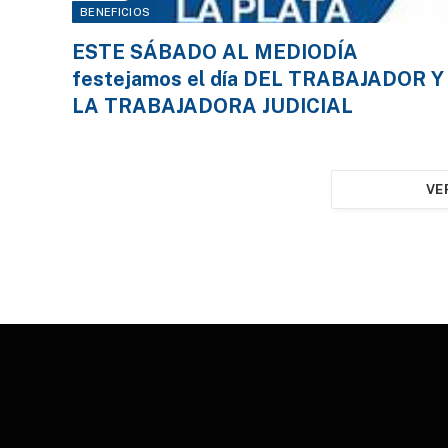
BENEFICIOS
ESTE SÁBADO AL MEDIODÍA
festejamos el día DEL TRABAJADOR Y
LA TRABAJADORA JUDICIAL
VE