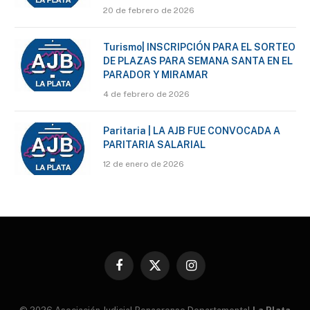
20 de febrero de 2026
Turismo| INSCRIPCIÓN PARA EL SORTEO
DE PLAZAS PARA SEMANA SANTA EN EL
PARADOR Y MIRAMAR
4 de febrero de 2026
Paritaria | LA AJB FUE CONVOCADA A
PARITARIA SALARIAL
12 de enero de 2026
Facebook
X
Instagram
(Twitter)