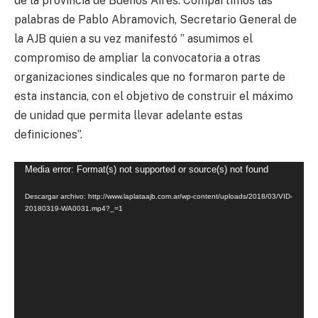
de la provincia de Buenos Aires. Compartimos las
palabras de Pablo Abramovich, Secretario General de
la AJB quien a su vez manifestó ” asumimos el
compromiso de ampliar la convocatoria a otras
organizaciones sindicales que no formaron parte de
esta instancia, con el objetivo de construir el máximo
de unidad que permita llevar adelante estas
definiciones”.
Reproductor
Media error: Format(s) not supported or source(s) not found
de
Descargar archivo: http://www.laplataajb.com.ar/wp-content/uploads/2018/03/VID-
video
20180319-WA0031.mp4?_=1