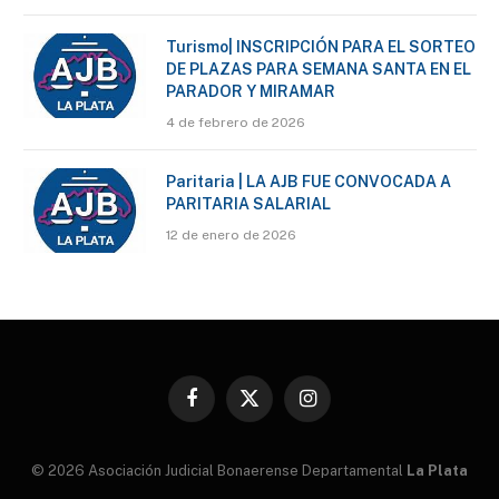
Turismo| INSCRIPCIÓN PARA EL SORTEO
DE PLAZAS PARA SEMANA SANTA EN EL
PARADOR Y MIRAMAR
4 de febrero de 2026
Paritaria | LA AJB FUE CONVOCADA A
PARITARIA SALARIAL
12 de enero de 2026
Facebook
X
Instagram
(Twitter)
© 2026 Asociación Judicial Bonaerense Departamental
La Plata