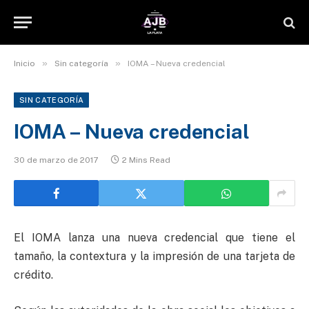
»
»
Inicio
Sin categoría
IOMA – Nueva credencial
SIN CATEGORÍA
IOMA – Nueva credencial
30 de marzo de 2017
2 Mins Read
El IOMA lanza una nueva credencial que tiene el
tamaño, la contextura y la impresión de una tarjeta de
crédito.