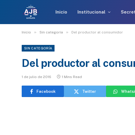
Inicio
Institucional
Secret
»
»
Inicio
Sin categoría
Del productor al consumidor
SIN CATEGORÍA
Del productor al cons
1 de julio de 2016
1 Mins Read
Facebook
Twitter
Whats