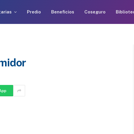
arias
Predio
Beneficios
Coseguro
Bibliote
umidor
App