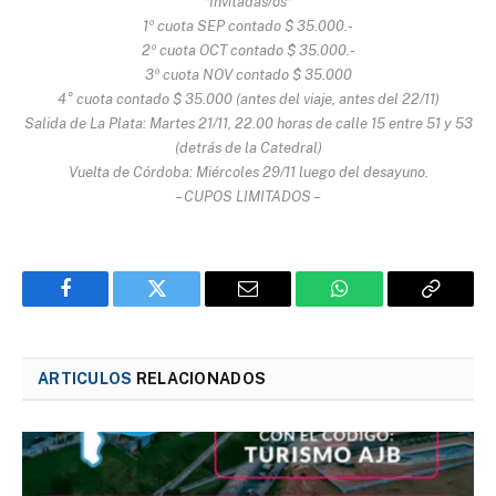
*Invitadas/os*
1º cuota SEP contado $ 35.000.-
2º cuota OCT contado $ 35.000.-
3º cuota NOV contado $ 35.000
4° cuota contado $ 35.000 (antes del viaje, antes del 22/11)
Salida de La Plata: Martes 21/11, 22.00 horas de calle 15 entre 51 y 53
(detrás de la Catedral)
Vuelta de Córdoba: Miércoles 29/11 luego del desayuno.
– CUPOS LIMITADOS –
Facebook
Twitter
Email
WhatsApp
Copy
Link
ARTICULOS
RELACIONADOS