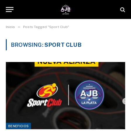
»
Inicio
Posts Tagged "Sport Club"
BROWSING:
SPORT CLUB
BENEFICIOS