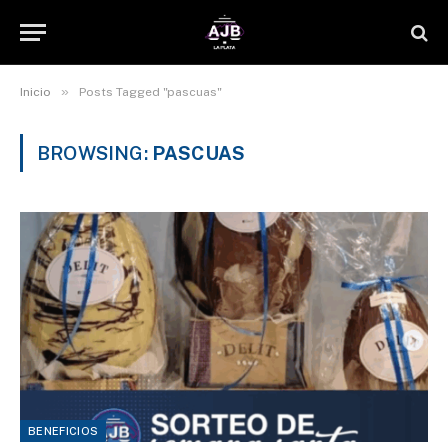
»
Inicio
Posts Tagged "pascuas"
BROWSING:
PASCUAS
BENEFICIOS