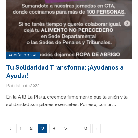
ACCIÓN SOCIAL
Tu Solidaridad Transforma: ¡Ayudanos a
Ayudar!
16 de julio de 2025
En la AJB La Plata, creemos firmemente que la unión y la
solidaridad son pilares esenciales. Por eso, con un…
Previous
…
Next
1
2
3
4
5
8