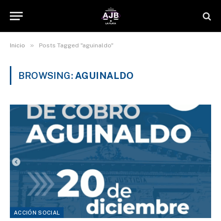
»
Inicio
Posts Tagged "aguinaldo"
BROWSING:
AGUINALDO
ACCIÓN SOCIAL