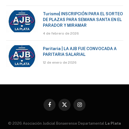
Turismo| INSCRIPCIÓN PARA EL SORTEO
DE PLAZAS PARA SEMANA SANTA EN EL
PARADOR Y MIRAMAR
4 de febrero de 2026
Paritaria | LA AJB FUE CONVOCADA A
PARITARIA SALARIAL
12 de enero de 2026
Facebook
X
Instagram
(Twitter)
© 2026 Asociación Judicial Bonaerense Departamental
La Plata