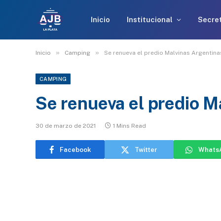
Inicio
Institucional
Secret
»
»
Inicio
Camping
Se renueva el predio Malvinas Argentin
CAMPING
Se renueva el predio M
30 de marzo de 2021
1 Mins Read
Facebook
Twitter
Whats