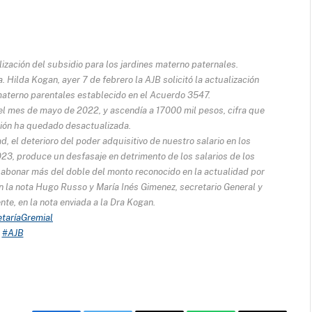
lización del subsidio para los jardines materno paternales.
. Hilda Kogan, ayer 7 de febrero la AJB solicitó la actualización
materno parentales establecido en el Acuerdo 3547.
l mes de mayo de 2022, y ascendía a 17000 mil pesos, cifra que
ación ha quedado desactualizada.
d, el deterioro del poder adquisitivo de nuestro salario en los
023, produce un desfasaje en detrimento de los salarios de los
 abonar más del doble del monto reconocido en la actualidad por
en la nota Hugo Russo y María Inés Gimenez, secretario General y
te, en la nota enviada a la Dra Kogan.
taríaGremial
#AJB