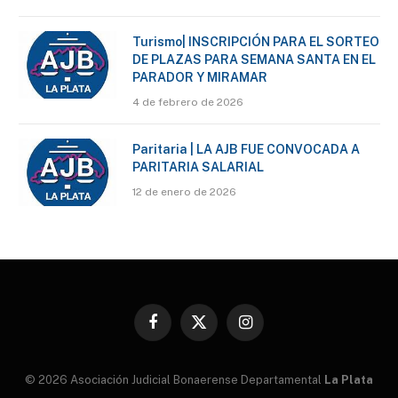
Turismo| INSCRIPCIÓN PARA EL SORTEO
DE PLAZAS PARA SEMANA SANTA EN EL
PARADOR Y MIRAMAR
4 de febrero de 2026
Paritaria | LA AJB FUE CONVOCADA A
PARITARIA SALARIAL
12 de enero de 2026
Facebook
X
Instagram
(Twitter)
© 2026 Asociación Judicial Bonaerense Departamental
La Plata