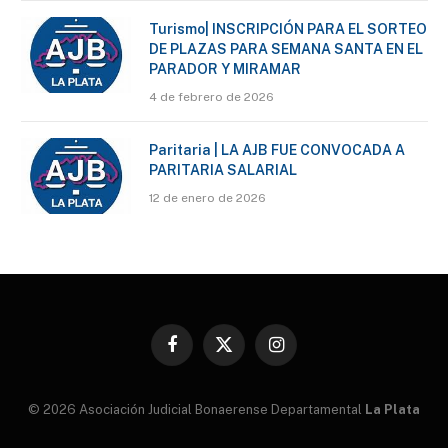
Turismo| INSCRIPCIÓN PARA EL SORTEO
DE PLAZAS PARA SEMANA SANTA EN EL
PARADOR Y MIRAMAR
4 de febrero de 2026
Paritaria | LA AJB FUE CONVOCADA A
PARITARIA SALARIAL
12 de enero de 2026
Facebook
X
Instagram
(Twitter)
© 2026 Asociación Judicial Bonaerense Departamental
La Plata