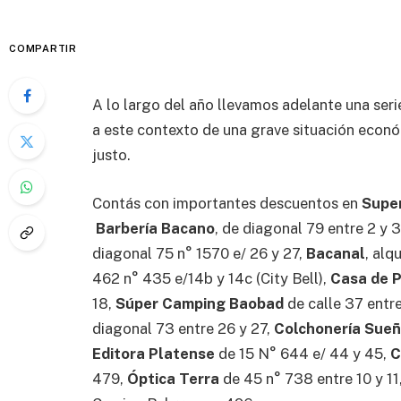
COMPARTIR
A lo largo del año llevamos adelante una ser
a este contexto de una grave situación econó
justo.
Contás con importantes descuentos en
Supe
Barbería Bacano
, de diagonal 79 entre 2 y 
diagonal 75 n° 1570 e/ 26 y 27,
Bacanal
, alq
462 n° 435 e/14b y 14c (City Bell),
Casa de P
18,
Súper Camping Baobad
de calle 37 entre
diagonal 73 entre 26 y 27,
Colchonería Sue
Editora Platense
de 15 N° 644 e/ 44 y 45,
C
479,
Óptica Terra
de 45 n° 738 entre 10 y 11