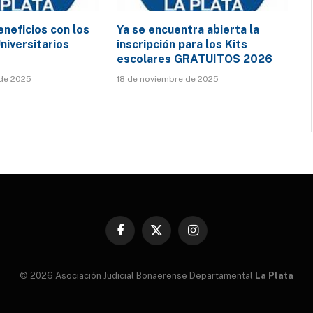
neficios con los
Ya se encuentra abierta la
niversitarios
inscripción para los Kits
escolares GRATUITOS 2026
de 2025
18 de noviembre de 2025
Facebook
X
Instagram
(Twitter)
© 2026 Asociación Judicial Bonaerense Departamental
La Plata