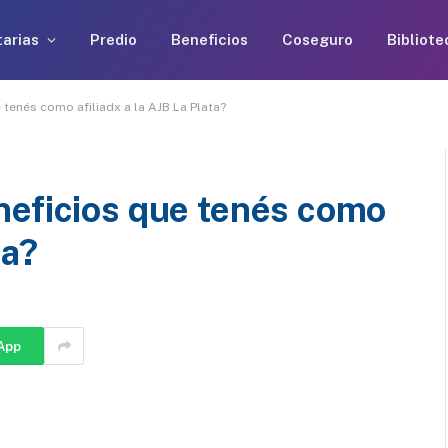
arias
Predio
Beneficios
Coseguro
Bibliote
tenés como afiliadx a la AJB La Plata?
neficios que tenés como
ta?
App