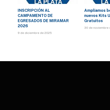
INSCRIPCIÓN AL
Ampliamos be
CAMPAMENTO DE
nuevos Kits U
EGRESADOS DE MIRAMAR
Gratuitos
2026
30 de noviembre 
9 de diciembre de 2025