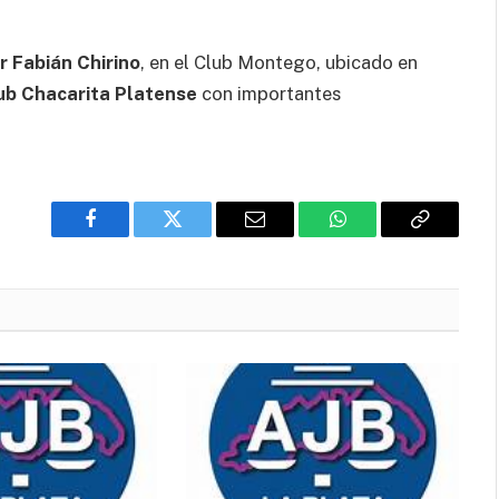
r Fabián Chirino
, en el Club Montego, ubicado en
ub Chacarita Platense
con importantes
Facebook
Twitter
Email
WhatsApp
Copy
Link