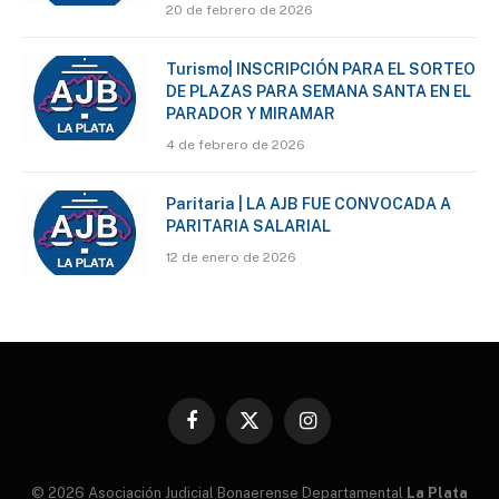
20 de febrero de 2026
Turismo| INSCRIPCIÓN PARA EL SORTEO
DE PLAZAS PARA SEMANA SANTA EN EL
PARADOR Y MIRAMAR
4 de febrero de 2026
Paritaria | LA AJB FUE CONVOCADA A
PARITARIA SALARIAL
12 de enero de 2026
Facebook
X
Instagram
(Twitter)
© 2026 Asociación Judicial Bonaerense Departamental
La Plata