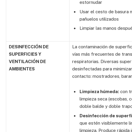
estornudar
Usar el cesto de basura
pañuelos utilizados
Limpiar las manos despué
DESINFECCIÓN DE
La contaminación de superfic
SUPERFICIES Y
vías más frecuentes de trans
VENTILACIÓN DE
respiratorias. Diversas super
AMBIENTES
desinfectadas para minimizar
contacto: mostradores, baran
Limpieza húmeda:
con tr
limpieza seca (escobas, ce
doble balde y doble trap
Desinfección de superfi
que estén visiblemente li
limpieza. Produce rápida i