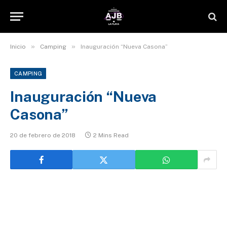
»
»
Inicio
Camping
Inauguración “Nueva Casona”
CAMPING
Inauguración “Nueva
Casona”
20 de febrero de 2018
2 Mins Read