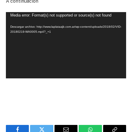
A continuación
Reproductor
Media error: Format(s) not supported or source(s) not found
de
Descargar archivo: http://www.laplataajb.com.ar/wp-content/uploads/2018/02/VID-
video
20180219-WA0005.mp4?_=1