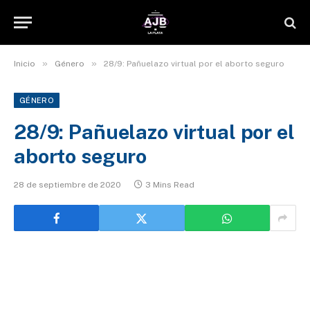
»
»
Inicio
Género
28/9: Pañuelazo virtual por el aborto seguro
GÉNERO
28/9: Pañuelazo virtual por el
aborto seguro
28 de septiembre de 2020
3 Mins Read